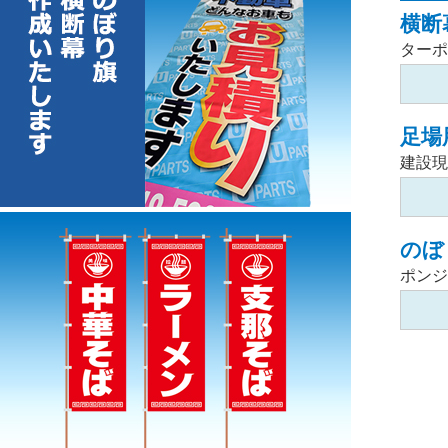
横断
ターポ
足場
建設現
のぼ
ポンジ