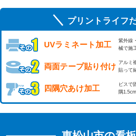
プリントライフ
紫外線
UVラミネート加工
械で施
アルミ
両面テープ貼り付け
貼って
ビスで
四隅穴あけ加工
隅1.
東松山市の看