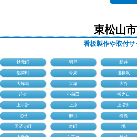
東松山市
看板製作や取付サ
秋元町
明戸
新井
稲荷町
今泉
後榛沢
大塚島
大塚
大谷
起会
小前田
折之口
上手計
上原
上増田
北根
櫛引
櫛挽
国済寺町
寿町
境
上敷免
白草台
新戒