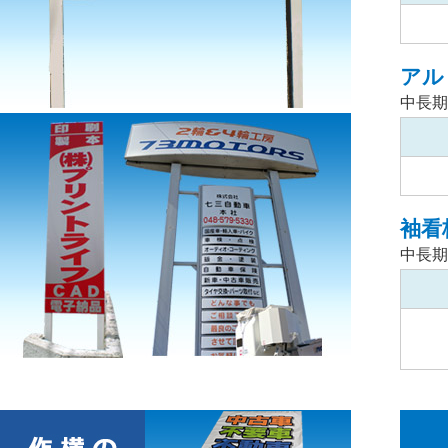
アル
中長期
袖看
中長期