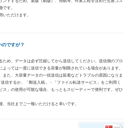
リントするため、製版（刷版）、用紙等、作業工程を含めた生産コス
徴です。
用いただけます。
いのですが？
るため、データは必ず圧縮してから送信してください。送信側のプロ
によっては一度に送信できる容量が制限されている場合があります。
。また、大容量データの一括送信は延着などトラブルの原因になりま
て送信するか、「郵送入稿」・「ファイル転送サービス」をご利用く
ビス」の使用が可能な場合、もっともスピーディーで便利です。ぜひ
後、当社までご一報いただけると幸いです。