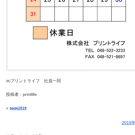
㈱プリントライフ 社員一同
投稿者：
printlife
投稿ナビゲーション
«
page2019
201