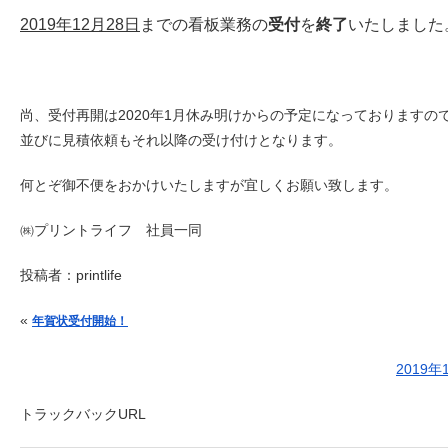
2019年12月28日
までの看板業務の
受付
を
終了
いたしました
尚、受付再開は2020年1月休み明けからの予定になっておりますの
並びに見積依頼もそれ以降の受け付けとなります。
何とぞ御不便をおかけいたしますが宜しくお願い致します。
㈱プリントライフ 社員一同
投稿者：
printlife
投稿ナビゲーション
«
年賀状受付開始！
2019
トラックバックURL