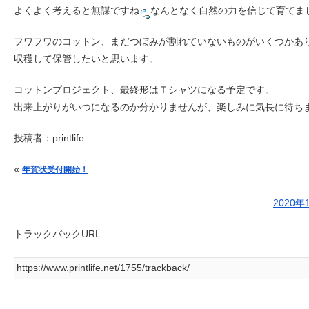
よくよく考えると無謀ですね
なんとなく自然の力を信じて育てまし
フワフワのコットン、まだつぼみが割れていないものがいくつかあ
収穫して保管したいと思います。
コットンプロジェクト、最終形はＴシャツになる予定です。
出来上がりがいつになるのか分かりませんが、楽しみに気長に待ち
投稿者：
printlife
投稿ナビゲーション
«
年賀状受付開始！
2020
トラックバックURL