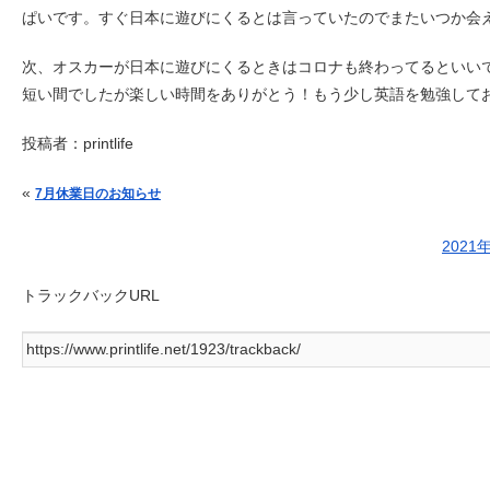
ぱいです。すぐ日本に遊びにくるとは言っていたのでまたいつか会
次、オスカーが日本に遊びにくるときはコロナも終わってるといい
短い間でしたが楽しい時間をありがとう！もう少し英語を勉強してお
投稿者：
printlife
投稿ナビゲーション
«
7月休業日のお知らせ
202
トラックバックURL