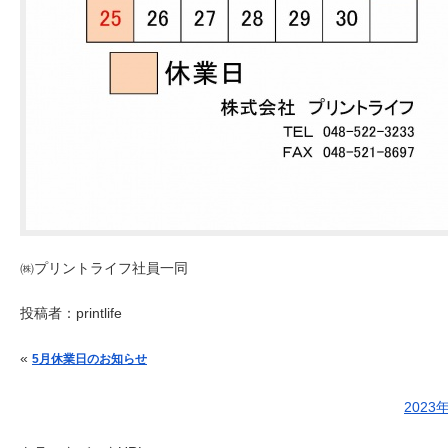
㈱プリントライフ社員一同
投稿者：
printlife
投稿ナビゲーション
«
5月休業日のお知らせ
202