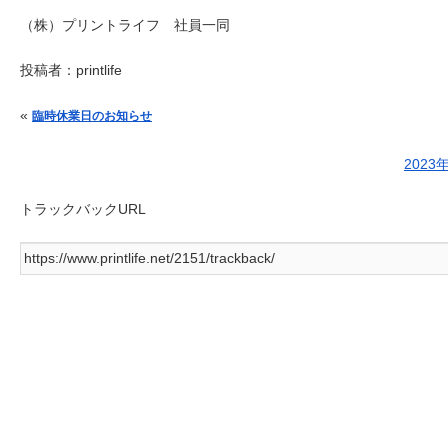
（株）プリントライフ 社員一同
投稿者：
printlife
投稿ナビゲーション
«
臨時休業日のお知らせ
202
トラックバックURL