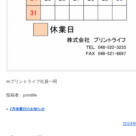
㈱プリントライフ社員一同
投稿者：
printlife
投稿ナビゲーション
«
2月休業日のお知らせ
202