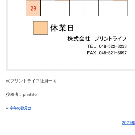
㈱プリントライフ社員一同
投稿者：
printlife
投稿ナビゲーション
«
今年の節分は
202